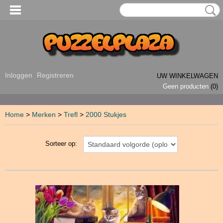
Inloggen
Registreren
UW WINKELWAGEN
Geen producten
(0)
Home
>
Merken
>
Trefl
>
2000 Stukjes
Sorteer op: