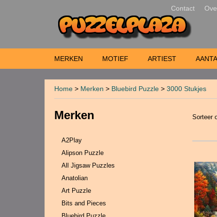
Contact
Ove
MERKEN
MOTIEF
ARTIEST
AANTA
Home
>
Merken
>
Bluebird Puzzle
>
3000 Stukjes
Merken
Sorteer
A2Play
Alipson Puzzle
All Jigsaw Puzzles
Anatolian
Art Puzzle
Bits and Pieces
Bluebird Puzzle