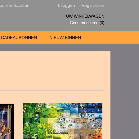
ouren/Klachten
Inloggen
Registreren
UW WINKELWAGEN
Geen producten
(0)
CADEAUBONNEN
NIEUW BINNEN