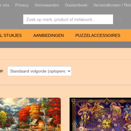
r ons
Privacy
Voorwaarden
Gastenboek
Verzendkosten / Ret
L STUKJES
AANBIEDINGEN
PUZZELACCESSOIRES
 op: