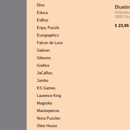
Dino
Bluebir
Artikeln
Educa
Stukje
3000 St
EeBoo
€ 23,95
Enjoy Puzzle
Eurographics
Falcon de Luxe
Galison
Gibsons
Grafika
JaCaRou
Jumbo
KS Games
Laurence King
Magnolia
Masterpieces
Nova Puzzles
Otter House