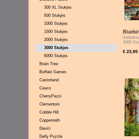
300 XL Stukjes
500 Stukjes
1000 Stukjes
1500 Stukjes
Bluebir
Artikeln
Great O
2000 Stukjes
3000 St
3000 Stukjes
€ 23,95
6000 Stukjes
Brain Tree
Buffalo Games
Castorland
Ceaco
CherryPazzi
Clementoni
Cobble Hill
Coppenrath
Davici
Delfy Puzzle