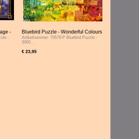
age -
Bluebird Puzzle - Wonderful Colours
zle -
Artikelnummer: 70578-P Bluebird Puzzle -
- 3000 Stukjes
3000…
€ 23,95