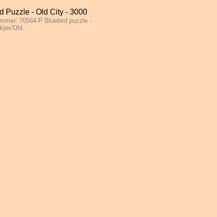
d Puzzle - Old City - 3000
ummer: 70564-P Bluebird puzzle -
s
ukjes'Old…