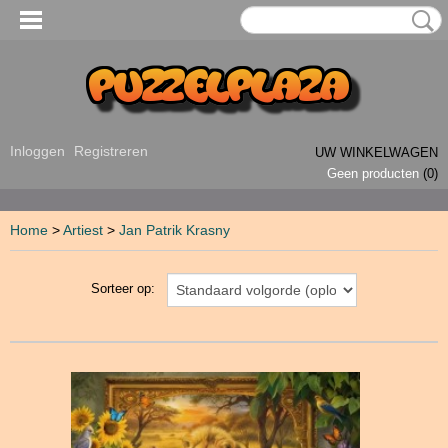
Inloggen
Registreren
UW WINKELWAGEN
Geen producten
(0)
Home
>
Artiest
>
Jan Patrik Krasny
Sorteer op: