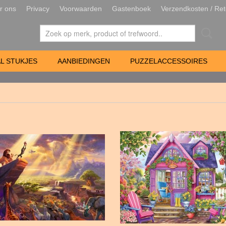
r ons
Privacy
Voorwaarden
Gastenboek
Verzendkosten / Ret
L STUKJES
AANBIEDINGEN
PUZZELACCESSOIRES