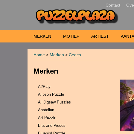
Contact
Ove
MERKEN
MOTIEF
ARTIEST
AANTA
Home
>
Merken
>
Ceaco
Merken
A2Play
Alipson Puzzle
All Jigsaw Puzzles
Anatolian
Art Puzzle
Bits and Pieces
Bluebird Puzzle