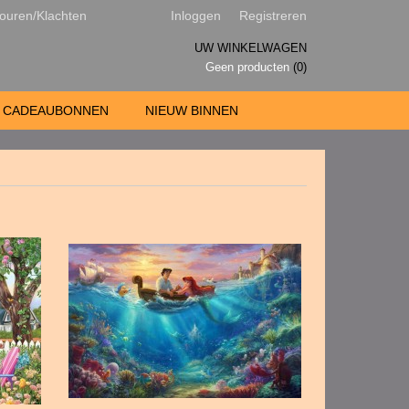
ouren/Klachten
Inloggen
Registreren
UW WINKELWAGEN
Geen producten
(0)
CADEAUBONNEN
NIEUW BINNEN