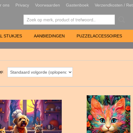
r ons
Privacy
Voorwaarden
Gastenboek
Verzendkosten / Ret
L STUKJES
AANBIEDINGEN
PUZZELACCESSOIRES
 op: