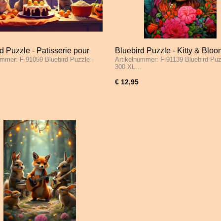
d Puzzle - Patisserie pour
Bluebird Puzzle - Kitty & Bloo
ummer: F-91059 Bluebird Puzzle -
Artikelnummer: F-91139 Bluebird Puz
een - 300 XL Stukjes
XL Stukjes
…
300 XL…
€ 12,95