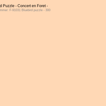
d Puzzle - Concert en Foret -
ummer: F-91031 Bluebird puzzle - 300
 Stukjes