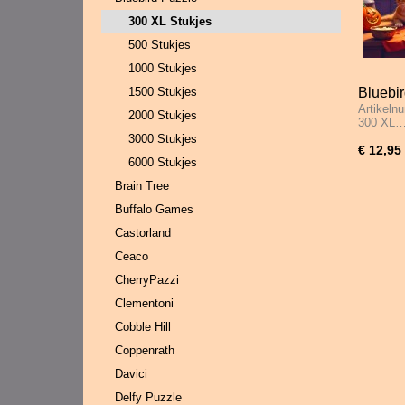
300 XL Stukjes
500 Stukjes
1000 Stukjes
1500 Stukjes
Bluebir
Artikeln
Hallow
2000 Stukjes
300 XL
3000 Stukjes
€ 12,95
6000 Stukjes
Brain Tree
Buffalo Games
Castorland
Ceaco
CherryPazzi
Clementoni
Cobble Hill
Coppenrath
Davici
Delfy Puzzle