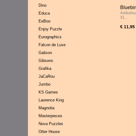
Dino
Bluebir
Artikeln
Educa
300 XL
XL…
EeBoo
€ 11,95
Enjoy Puzzle
Eurographics
Falcon de Luxe
Galison
Gibsons
Grafika
JaCaRou
Jumbo
KS Games
Laurence King
Magnolia
Masterpieces
Nova Puzzles
Otter House