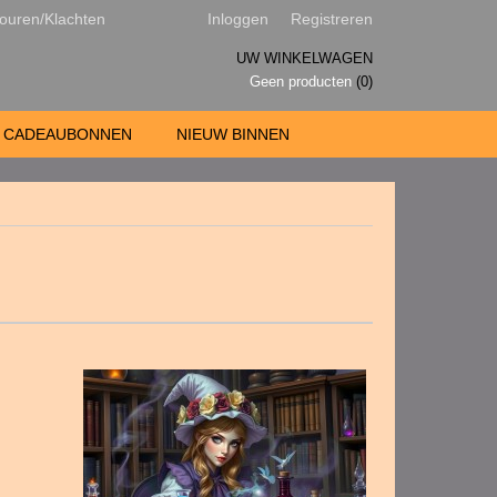
ouren/Klachten
Inloggen
Registreren
UW WINKELWAGEN
Geen producten
(0)
CADEAUBONNEN
NIEUW BINNEN