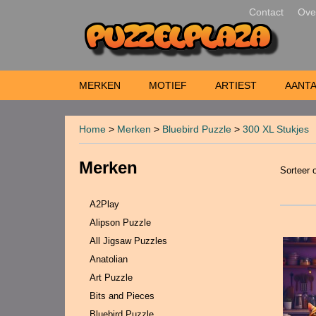
Contact
Ove
MERKEN
MOTIEF
ARTIEST
AANTA
Home
>
Merken
>
Bluebird Puzzle
>
300 XL Stukjes
Merken
Sorteer
A2Play
Alipson Puzzle
All Jigsaw Puzzles
Anatolian
Art Puzzle
Bits and Pieces
Bluebird Puzzle