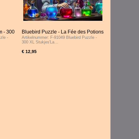
m - 300
Bluebird Puzzle - La Fée des Potions
zle -
Artikelnummer: F-91049 Bluebird Puzzle -
- 300 XL Stukjes
300 XL Stukjes'La…
€ 12,95