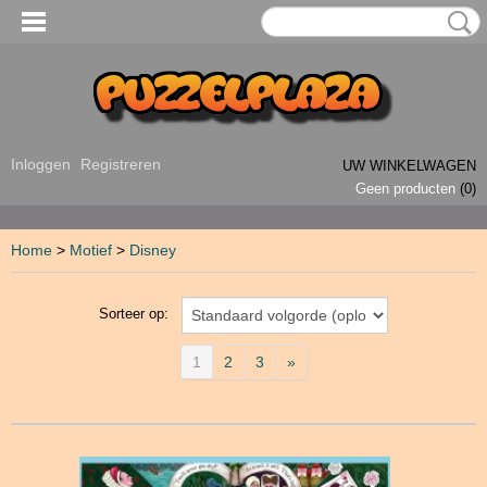
Inloggen
Registreren
UW WINKELWAGEN
Geen producten
(0)
Home
>
Motief
>
Disney
Sorteer op:
1
2
3
»