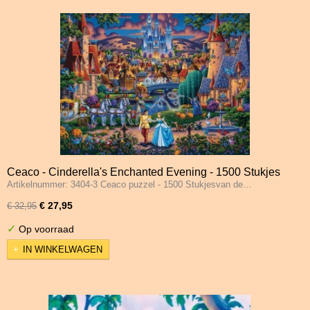
Ceaco - Cinderella's Enchanted Evening - 1500 Stukjes
Artikelnummer: 3404-3 Ceaco puzzel - 1500 Stukjesvan de…
Schade 3
€ 27,95
€ 32,95
✓
Op voorraad
IN WINKELWAGEN