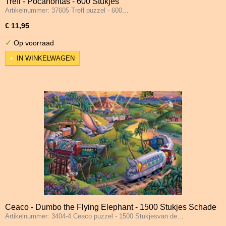
Trefl - Pocahontas - 600 Stukjes
Artikelnummer: 37605 Trefl puzzel - 600…
€ 11,95
✓
Op voorraad
IN WINKELWAGEN
Ceaco - Dumbo the Flying Elephant - 1500 Stukjes Schade
Artikelnummer: 3404-4 Ceaco puzzel - 1500 Stukjesvan de…
2