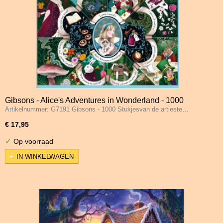
Gibsons - Alice's Adventures in Wonderland - 1000
Artikelnummer: G7191 Gibsons - 1000 Stukjesvan de artieste…
Stukjes
€ 17,95
✓
Op voorraad
IN WINKELWAGEN