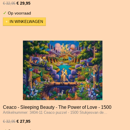
€ 29,95
€ 32,95
✓
Op voorraad
IN WINKELWAGEN
Ceaco - Sleeping Beauty - The Power of Love - 1500
Artikelnummer: 3404-11 Ceaco puzzel - 1500 Stukjesvan de…
Stukjes Schade 4
€ 27,95
€ 32,95