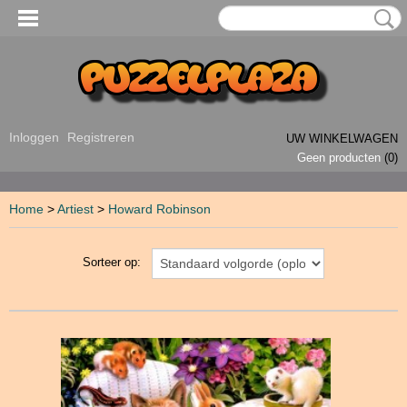
Inloggen
Registreren
UW WINKELWAGEN
Geen producten
(0)
Home
>
Artiest
>
Howard Robinson
Sorteer op: