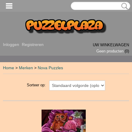
Inloggen
Registreren
UW WINKELWAGEN
Geen producten
(0)
Home
>
Merken
>
Nova Puzzles
Sorteer op: