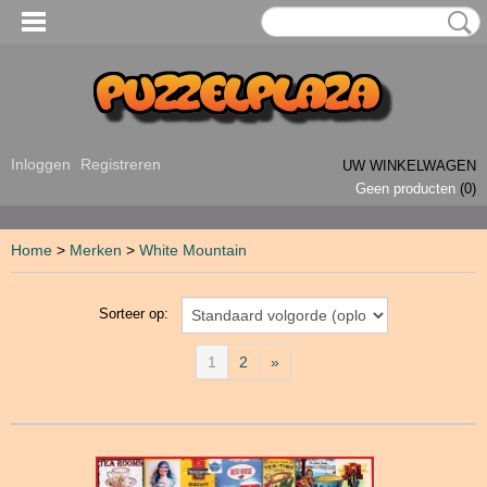
Inloggen
Registreren
UW WINKELWAGEN
Geen producten
(0)
Home
>
Merken
>
White Mountain
Sorteer op:
1
2
»