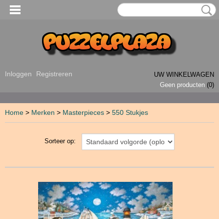
Inloggen
Registreren
UW WINKELWAGEN
Geen producten
(0)
Home
>
Merken
>
Masterpieces
>
550 Stukjes
Sorteer op: