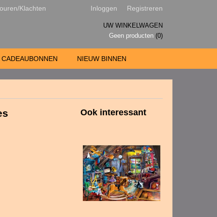
ouren/Klachten
Inloggen
Registreren
UW WINKELWAGEN
Geen producten
(0)
CADEAUBONNEN
NIEUW BINNEN
es
Ook interessant