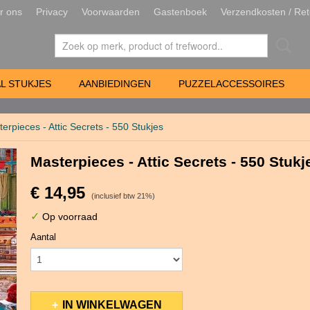
r ons
Privacy
Voorwaarden
Gastenboek
Verzendkosten / Ret
L STUKJES
AANBIEDINGEN
PUZZELACCESSOIRES
erpieces - Attic Secrets - 550 Stukjes
Masterpieces - Attic Secrets - 550 Stukj
€ 14,95
(inclusief btw 21%)
✓
Op voorraad
Aantal
IN WINKELWAGEN