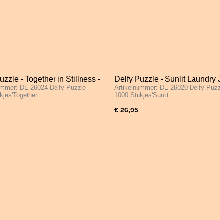
uzzle - Together in Stillness -
Delfy Puzzle - Sunlit Laundry 
ummer: DE-26024 Delfy Puzzle -
Artikelnummer: DE-26020 Delfy Puzz
tukjes
1000 Stukjes
kjes'Together…
1000 Stukjes'Sunlit…
€ 26,95