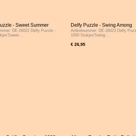
Puzzle - Sweet Summer
Delfy Puzzle - Swing Among
ummer: DE-26022 Delfy Puzzle -
Artikelnummer: DE-26023 Delfy Puzz
s - 1000 Stukjes
Blossoms - 1000 Stukjes
ukjes'Sweet…
1000 Stukjes'Swing…
€ 26,95