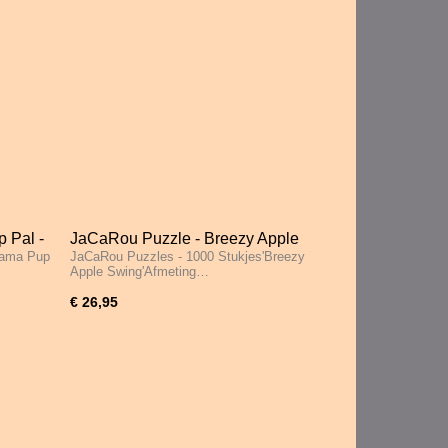
 Pal -
JaCaRou Puzzle - Breezy Apple
jama Pup
JaCaRou Puzzles - 1000 Stukjes'Breezy
Swing - 1000 Stukjes
Apple Swing'Afmeting…
€ 26,95