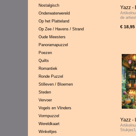
Nostalgisch
Yazz - 
Artikeln
Onderwaterwereld
de artie
Op het Platteland
€ 18,95
Op Zee / Havens / Strand
Oude Meesters
Panoramapuzzel
Poezen
Quilts
Romantiek
Ronde Puzzel
Stilleven / Bloemen
Steden
Vervoer
Vogels en Vlinders
Vormpuzzel
Yazz - 
Wereldkaart
Artikeln
Stukjes'
Winkeltjes