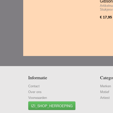
Gibsons
Artikeln
Stukje
Stukjesv
€ 17,95
Informatie
Catego
Contact
Merken
Over ons
Motief
Voorwaarden
Artiest
IZI_SHOP_HERROEPING