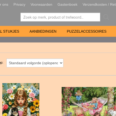
r ons
Privacy
Voorwaarden
Gastenboek
Verzendkosten / Ret
L STUKJES
AANBIEDINGEN
PUZZELACCESSOIRES
 op: