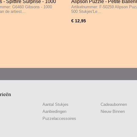
 - Spitfire Surprise - 1000
Alipson Puzzle - Petite Balleri
ummer: G6460 Gibsons - 1000
Artikelnummer: F-50259 Alipson Puzz
s
Jardin Romantique - 2 x 500 S
an de artiest…
500 Stukjes'Le…
€ 12,95
rieën
Aantal Stukjes
Cadeaubonnen
Aanbiedingen
Nieuw Binnen
Puzzelaccessoires