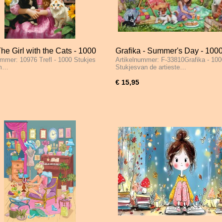
 The Girl with the Cats - 1000
Grafika - Summer's Day - 100
ummer: 10976 Trefl - 1000 Stukjes
Artikelnummer: F-33810Grafika - 100
s
Stukjes
um…
Stukjesvan de artieste…
€ 15,95