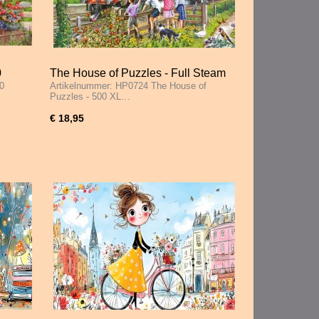
0
The House of Puzzles - Full Steam
0
Artikelnummer: HP0724 The House of
Ahead - 500 XL Stukjes
Puzzles - 500 XL…
€ 18,95