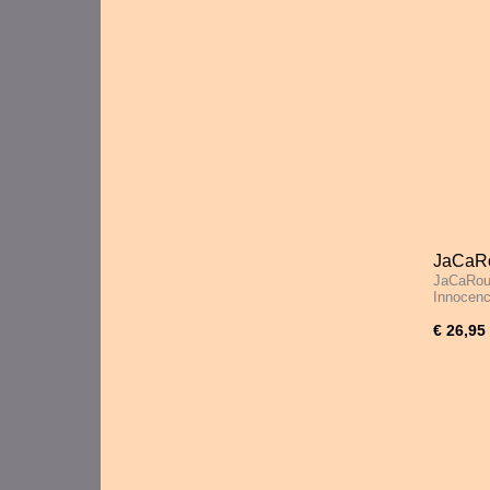
JaCaRo
JaCaRou 
Innoce
Innocen
€ 26,95