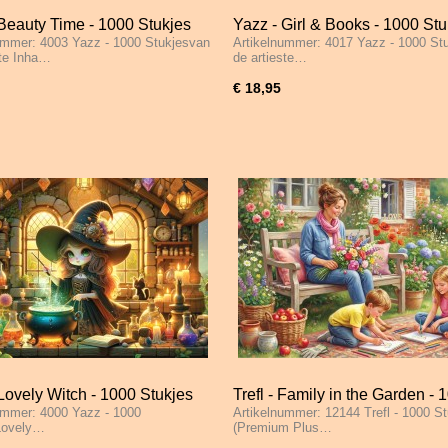
Beauty Time - 1000 Stukjes
Yazz - Girl & Books - 1000 Stu
ummer: 4003 Yazz - 1000 Stukjesvan
Artikelnummer: 4017 Yazz - 1000 St
ste Inha…
de artieste…
€ 18,95
Lovely Witch - 1000 Stukjes
Trefl - Family in the Garden - 
ummer: 4000 Yazz - 1000
Artikelnummer: 12144 Trefl - 1000 S
Stukjes
Lovely…
(Premium Plus…