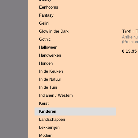
Eenhoorns
Fantasy
Gelini
Glow in the Dark
Trefl -
Artikeln
Stukje
Gothic
(Premi
Halloween
€ 13,95
Handwerken
Honden
In de Keuken
In de Natuur
In de Tuin
Indianen / Western
Kerst
Kinderen
Landschappen
Lekkernijen
Modern