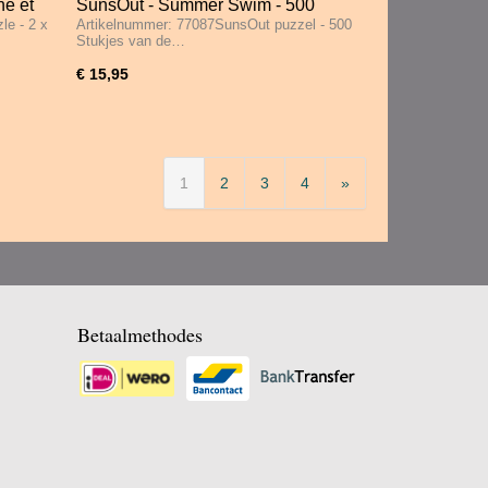
ne et
SunsOut - Summer Swim - 500
le - 2 x
Artikelnummer: 77087SunsOut puzzel - 500
tukjes
Stukjes
Stukjes van de…
€ 15,95
1
2
3
4
»
Betaalmethodes