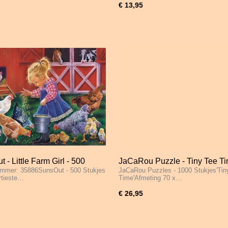
€ 13,95
 - Little Farm Girl - 500
JaCaRou Puzzle - Tiny Tee Ti
ummer: 35886SunsOut - 500 Stukjes
JaCaRou Puzzles - 1000 Stukjes'Tin
s
1000 Stukjes
rtieste…
Time'Afmeting 70 x…
€ 26,95