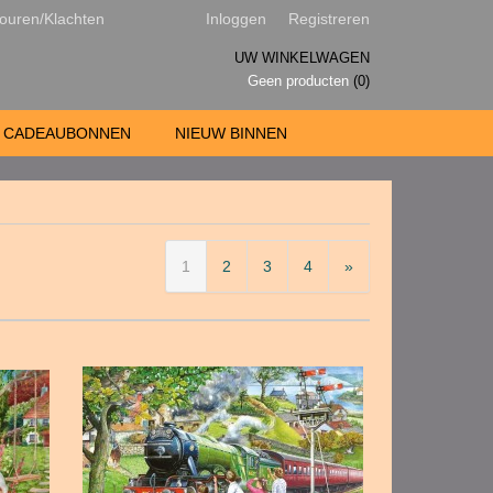
ouren/Klachten
Inloggen
Registreren
UW WINKELWAGEN
Geen producten
(0)
CADEAUBONNEN
NIEUW BINNEN
1
2
3
4
»