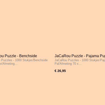
u Puzzle - Benchside
JaCaRou Puzzle - Pajama Pup
Puzzles - 1000 Stukjes'Benchside
JaCaRou Puzzles - 1000 Stukjes'Pa
nce - 1000 Stukjes
1000 Stukjes
ce'Afmeting…
Pal'Afmeting 70 x…
€ 26,95