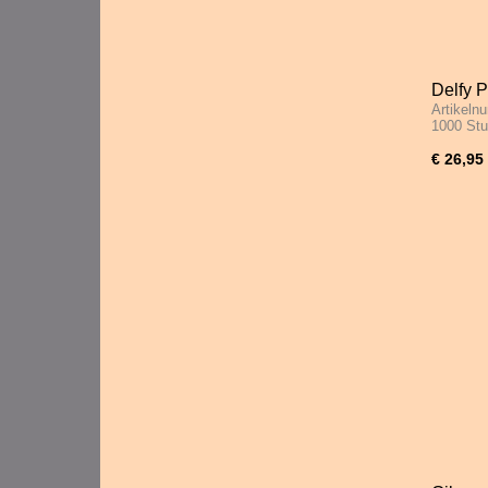
Delfy 
Artikeln
Moment
1000 St
€ 26,95