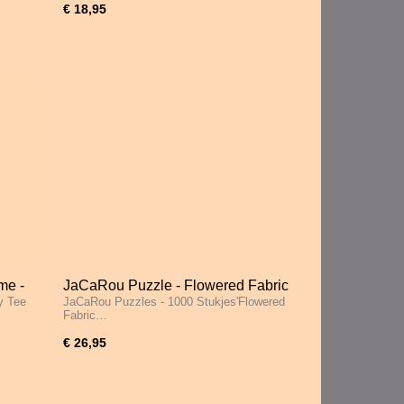
€ 18,95
me -
JaCaRou Puzzle - Flowered Fabric
y Tee
JaCaRou Puzzles - 1000 Stukjes'Flowered
Grace - 1000 Stukjes
Fabric…
€ 26,95