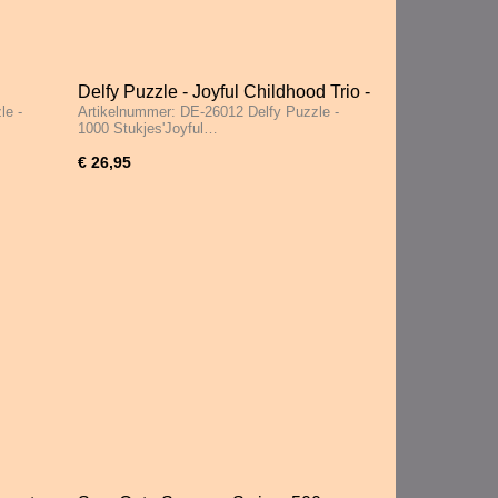
Delfy Puzzle - Joyful Childhood Trio -
le -
Artikelnummer: DE-26012 Delfy Puzzle -
1000 Stukjes
1000 Stukjes'Joyful…
€ 26,95