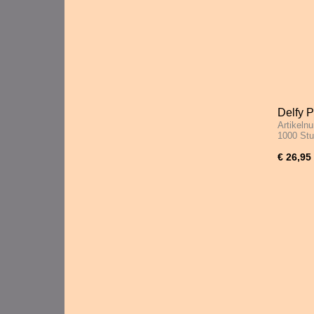
Delfy P
Artikeln
1000 S
1000 Stu
€ 26,95