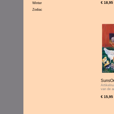
€ 18,95
Winter
Zodiac
SunsOut
Artikeln
Stukje
van de a
€ 15,95