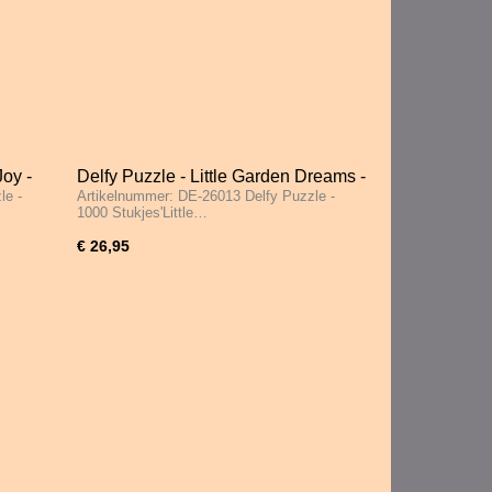
Joy -
Delfy Puzzle - Little Garden Dreams -
le -
Artikelnummer: DE-26013 Delfy Puzzle -
1000 Stukjes
1000 Stukjes'Little…
€ 26,95