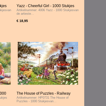
kjes
Yazz - Cheerful Girl - 1000 Stukjes
ukjesvan
Artikelnummer: 4006 Yazz - 1000 Stukjesvan
de artieste…
€ 18,95
1000
The House of Puzzles - Railway
tukjes
Artikelnummer: HP0731 The House of
Children - 1000 Stukjes
Puzzles - 1000 Stukjesvan…