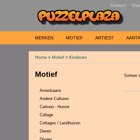
Contact
Ove
MERKEN
MOTIEF
ARTIEST
AANTA
Home
>
Motief
>
Kinderen
Motief
Sorteer
Amerikaans
Andere Culturen
Cartoon - Humor
Collage
Cottages / Landhuizen
Dieren
Disney