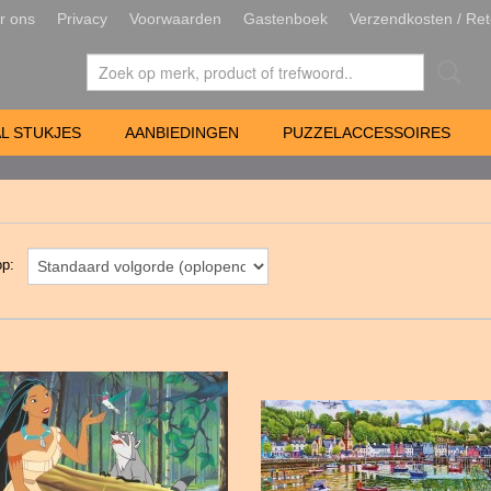
r ons
Privacy
Voorwaarden
Gastenboek
Verzendkosten / Ret
L STUKJES
AANBIEDINGEN
PUZZELACCESSOIRES
 op: