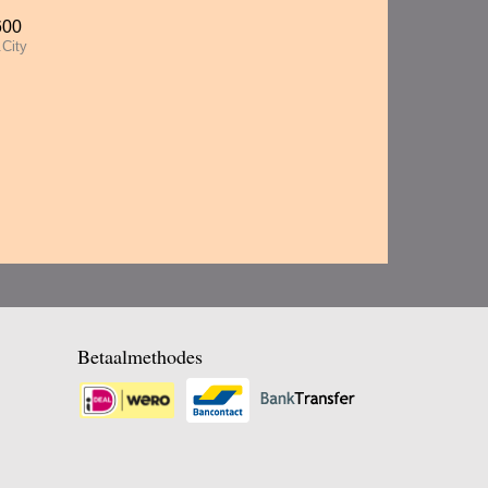
600
City
Betaalmethodes