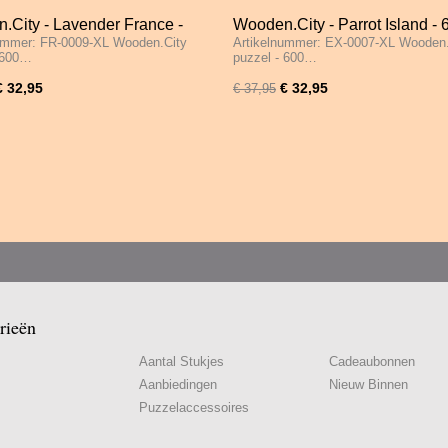
.City - Lavender France -
Wooden.City - Parrot Island - 
ummer: FR-0009-XL Wooden.City
Artikelnummer: EX-0007-XL Wooden.
ukjes
Stukjes
 600…
puzzel - 600…
€ 32,95
€ 32,95
€ 37,95
rieën
Aantal Stukjes
Cadeaubonnen
Aanbiedingen
Nieuw Binnen
Puzzelaccessoires