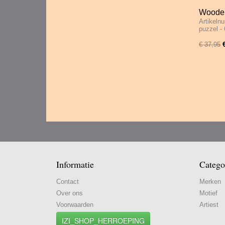
Wooden
Artikeln
600 St
puzzel -
€ 37,95
Informatie
Catego
Contact
Merken
Over ons
Motief
Voorwaarden
Artiest
IZI_SHOP_HERROEPING