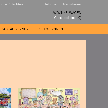
ouren/Klachten
Inloggen
Registreren
UW WINKELWAGEN
Geen producten
(0)
CADEAUBONNEN
NIEUW BINNEN