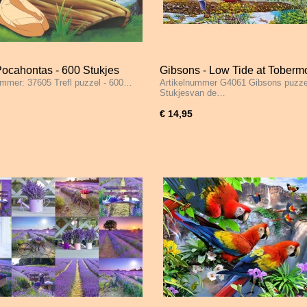
 Pocahontas - 600 Stukjes
Gibsons - Low Tide at Tobermo
ummer: 37605 Trefl puzzel - 600…
Artikelnummer G4061 Gibsons puzze
636 Stukjes
Stukjesvan de…
€ 14,95