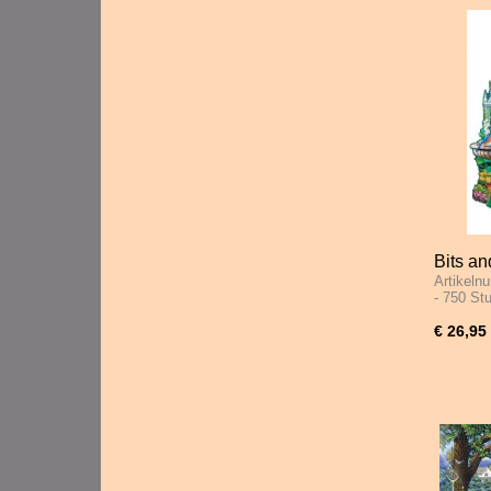
Bits a
Artikeln
- 750 S
- 750 S
€ 26,95