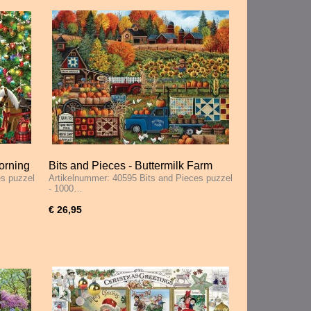
orning
Bits and Pieces - Buttermilk Farm
es puzzel
Artikelnummer: 40595 Bits and Pieces puzzel
Fall - 1000 Stukjes
- 1000…
€ 26,95