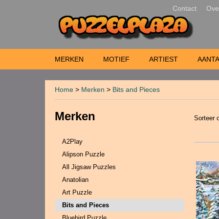
Contact
Ove
MERKEN
MOTIEF
ARTIEST
AANTA
Home
>
Merken
>
Bits and Pieces
Merken
Sorteer
A2Play
Alipson Puzzle
All Jigsaw Puzzles
Anatolian
Art Puzzle
Bits and Pieces
Bluebird Puzzle