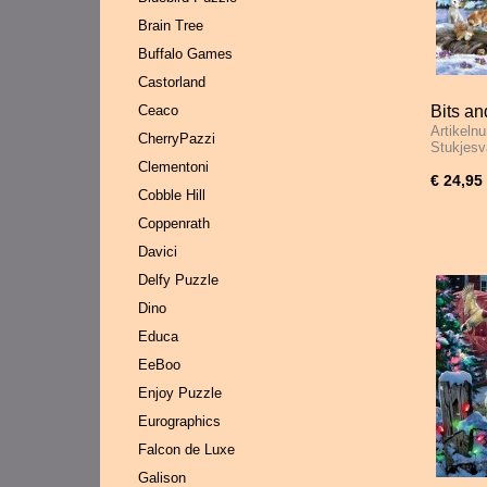
Brain Tree
Buffalo Games
Castorland
Ceaco
Bits an
Artikeln
Play - 
CherryPazzi
Stukjes
Clementoni
€ 24,95
Cobble Hill
Coppenrath
Davici
Delfy Puzzle
Dino
Educa
EeBoo
Enjoy Puzzle
Eurographics
Falcon de Luxe
Galison