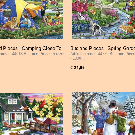
nd Pieces - Camping Close To
Bits and Pieces - Spring Gard
ummer: 44013 Bits and Pieces puzzel
Artikelnummer: 44779 Bits and Piec
 1000 Stukjes
1000 Stukjes
- 1000…
€ 24,95