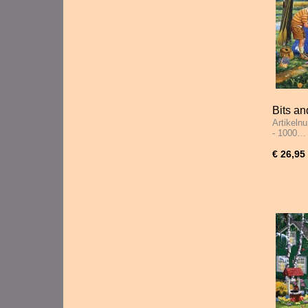
Bits a
Artikeln
Home -
- 1000…
€ 26,95