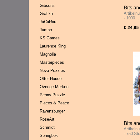
Gibsons
Bits an
Artikeln
Grafika
1000 S
- 1000…
JaCaRou
€ 24,95
Jumbo
KS Games
Laurence King
Magnolia
Masterpieces
Nova Puzzles
Otter House
Overige Merken
Penny Puzzle
Pieces & Peace
Ravensburger
RoseArt
Bits an
Schmidt
Artikeln
- 750 S
- 750 S
Springbok