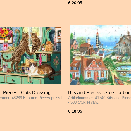
€ 26,95
d Pieces - Cats Dressing
Bits and Pieces - Safe Harbor 
ummer: 48286 Bits and Pieces puzzel
Artikelnummer: 41740 Bits and Piec
 1000 Stukjes
Stukjes
- 500 Stukjesvan…
€ 18,95