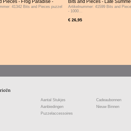
d Pieces - Frog Paradise -
Bits and Pieces - Late Summer
ummer: 41342 Bits and Pieces puzzel
Artikelnummer: 41599 Bits and Piec
tukjes
Old Mill - 1000 Stukjes
- 1000…
€ 26,95
rieën
Aantal Stukjes
Cadeaubonnen
Aanbiedingen
Nieuw Binnen
Puzzelaccessoires