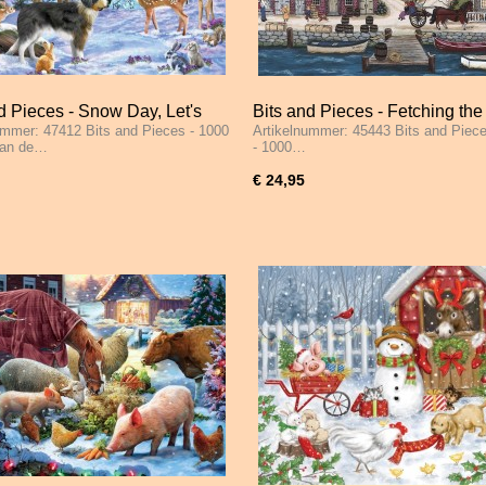
d Pieces - Snow Day, Let's
Bits and Pieces - Fetching the
ummer: 47412 Bits and Pieces - 1000
Artikelnummer: 45443 Bits and Piec
1000 Stukjes
Midwife - 1000 Stukjes
van de…
- 1000…
€ 24,95