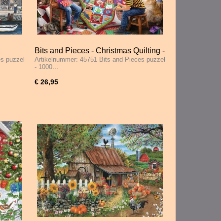
Bits and Pieces - Christmas Quilting -
es puzzel
Artikelnummer: 45751 Bits and Pieces puzzel
1000 Stukjes
- 1000…
€ 26,95