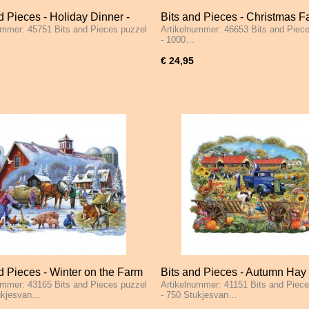
d Pieces - Holiday Dinner -
Bits and Pieces - Christmas F
ummer: 45751 Bits and Pieces puzzel
Artikelnummer: 46653 Bits and Piec
tukjes
Animals - 1000 Stukjes
- 1000…
€ 24,95
d Pieces - Winter on the Farm
Bits and Pieces - Autumn Hay 
ummer: 43165 Bits and Pieces puzzel
Artikelnummer: 41151 Bits and Piece
tukjes
750 Stukjes
tukjesvan…
- 750 Stukjesvan…