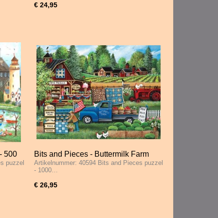
€ 24,95
- 500
Bits and Pieces - Buttermilk Farm
es puzzel
Artikelnummer: 40594 Bits and Pieces puzzel
Summer - 1000 Stukjes
- 1000…
€ 26,95