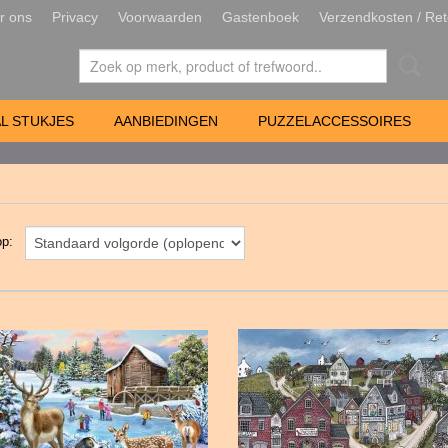
r ons
Privacy
Voorwaarden
Gastenboek
Verzendkosten / Ret
L STUKJES
AANBIEDINGEN
PUZZELACCESSOIRES
 op: