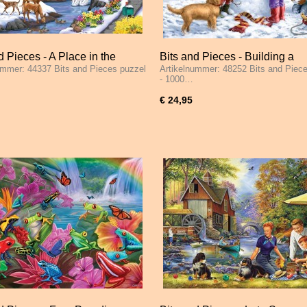
d Pieces - A Place in the
Bits and Pieces - Building a
ummer: 44337 Bits and Pieces puzzel
Artikelnummer: 48252 Bits and Piec
- 1000 Stukjes
Snowman on A Snow Day - 1
- 1000…
Stukjes
€ 24,95