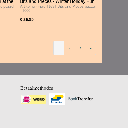
 at the
Bits and Pieces - Winter Holiday Fun
es puzzel
Artikelnummer: 41634 Bits and Pieces puzzel
- 1000 Stukjes
- 1000…
€ 26,95
1
2
3
»
Betaalmethodes