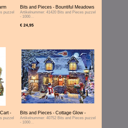
arm
Bits and Pieces - Bountiful Meadows
es puzzel
Artikelnummer: 41420 Bits and Pieces puzzel
Farm - 1000 Stukjes
- 1000…
€ 24,95
Cart -
Bits and Pieces - Cottage Glow -
s puzzel
Artikelnummer: 40752 Bits and Pieces puzzel
1000 Stukjes
- 1000…