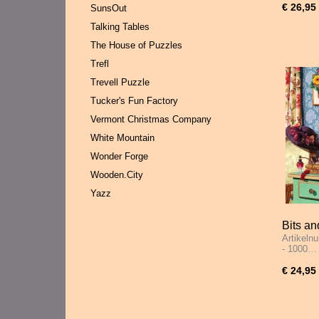
€ 26,95
SunsOut
Talking Tables
The House of Puzzles
Trefl
Trevell Puzzle
Tucker's Fun Factory
Vermont Christmas Company
White Mountain
Wonder Forge
Wooden.City
Yazz
Bits an
Artikeln
Table -
- 1000…
€ 24,95