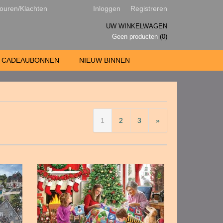
ouren/Klachten
Inloggen
Registreren
UW WINKELWAGEN
Geen producten
(0)
CADEAUBONNEN
NIEUW BINNEN
1
2
3
»