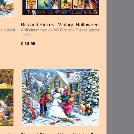
Bits and Pieces - Vintage Halloween
es puzzel
Artikelnummer: 44040 Bits and Pieces puzzel
000
- 500 Stukjes
- 500…
€ 18,95