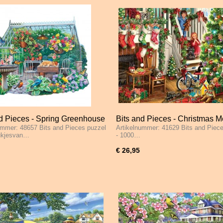
nd Pieces - Spring Greenhouse
Bits and Pieces - Christmas M
ummer: 48657 Bits and Pieces puzzel
Artikelnummer: 41629 Bits and Piec
tukjes
Surprise - 1000 Stukjes
tukjesvan…
- 1000…
€ 26,95