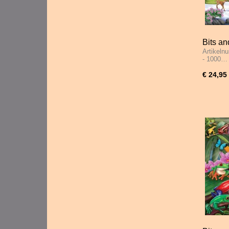
Bits an
Artikeln
Woods 
- 1000…
€ 24,95