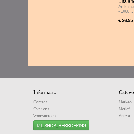
Bits an
Artikeln
1000 S
- 1000…
€ 26,95
Informatie
Catego
Contact
Merken
Over ons
Motief
Voorwaarden
Artiest
IZI_SHOP_HERROEPING