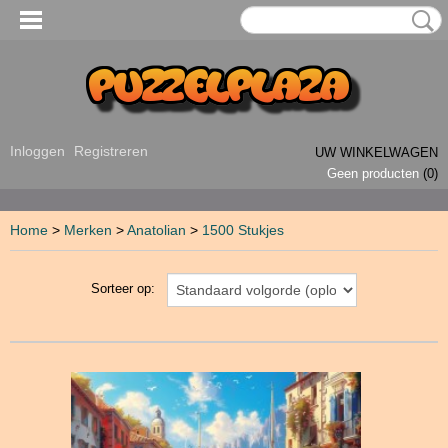
Inloggen
Registreren
UW WINKELWAGEN
Geen producten
(0)
Home
>
Merken
>
Anatolian
>
1500 Stukjes
Sorteer op: