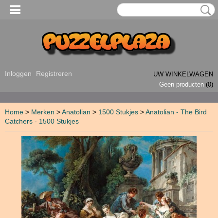
Inloggen
Registreren
UW WINKELWAGEN
Geen producten
(0)
Home
>
Merken
>
Anatolian
>
1500 Stukjes
>
Anatolian - The Bird
Catchers - 1500 Stukjes