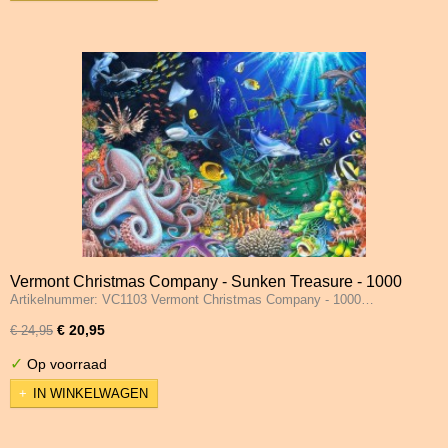
Vermont Christmas Company - Sunken Treasure - 1000
Artikelnummer: VC1103 Vermont Christmas Company - 1000…
Stukjes
€ 20,95
€ 24,95
✓
Op voorraad
IN WINKELWAGEN