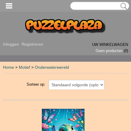
Inloggen
Registreren
UW WINKELWAGEN
Geen producten
(0)
Home
>
Motief
>
Onderwaterwereld
Sorteer op: