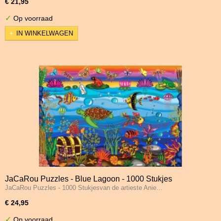
€ 21,95
✓
Op voorraad
IN WINKELWAGEN
JaCaRou Puzzles - Blue Lagoon - 1000 Stukjes
JaCaRou Puzzles - 1000 Stukjesvan de artieste Anie…
€ 24,95
✓
Op voorraad