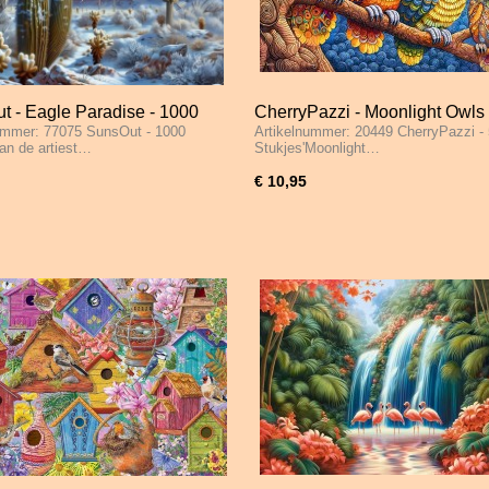
t - Eagle Paradise - 1000
CherryPazzi - Moonlight Owls 
ummer: 77075 SunsOut - 1000
Artikelnummer: 20449 CherryPazzi -
s
Stukjes
an de artiest…
Stukjes'Moonlight…
€ 10,95