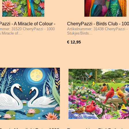
azzi - A Miracle of Colour -
CherryPazzi - Birds Club - 10
ummer: 31520 CherryPazzi - 1000
Artikelnummer: 31438 CherryPazzi -
tukjes
Stukjes
A Miracle of…
Stukjes'Birds…
€ 12,95