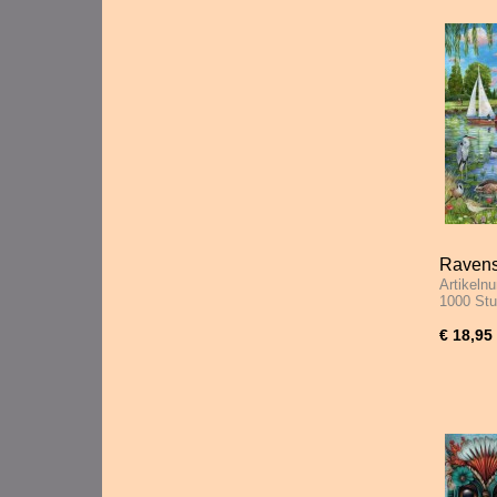
Ravensb
Artikeln
Broads
1000 St
€ 18,95