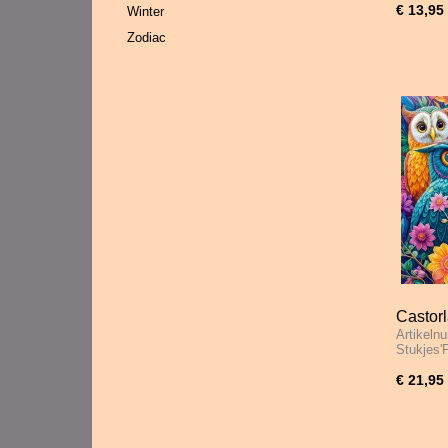
€ 13,95
Winter
Zodiac
Castorl
Artikeln
3000 S
Stukjes'
€ 21,95