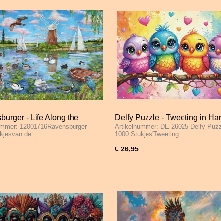
urger - Life Along the
Delfy Puzzle - Tweeting in Ha
ummer: 12001716Ravensburger -
Artikelnummer: DE-26025 Delfy Puzz
 - 1000 Stukjes
1000 Stukjes
ukjesvan de…
1000 Stukjes'Tweeting…
€ 26,95