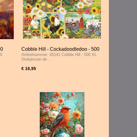
00
Cobble Hill - Cockadoodledoo - 500
00
Artikelnummer: 45141 Cobble Hill - 500 XL
XL Stukjes
Stukjesvan de…
€ 16,95