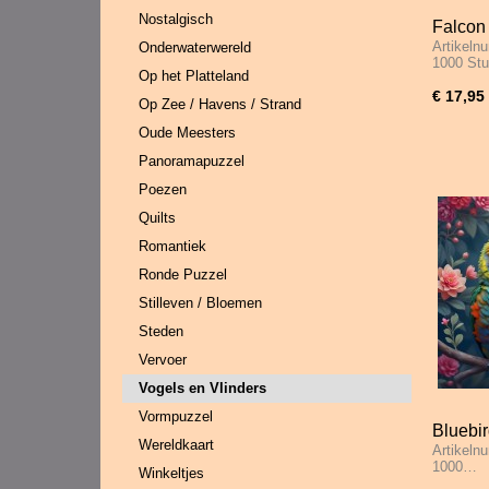
Nostalgisch
Falcon 
Artikeln
Onderwaterwereld
1000 S
1000 St
Op het Platteland
€ 17,95
Op Zee / Havens / Strand
Oude Meesters
Panoramapuzzel
Poezen
Quilts
Romantiek
Ronde Puzzel
Stilleven / Bloemen
Steden
Vervoer
Vogels en Vlinders
Vormpuzzel
Bluebir
Wereldkaart
Artikeln
Ciel - 
1000…
Winkeltjes