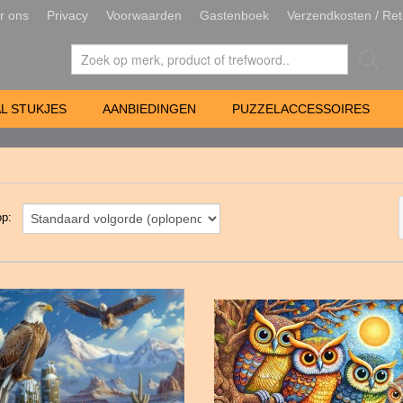
r ons
Privacy
Voorwaarden
Gastenboek
Verzendkosten / Ret
L STUKJES
AANBIEDINGEN
PUZZELACCESSOIRES
 op: