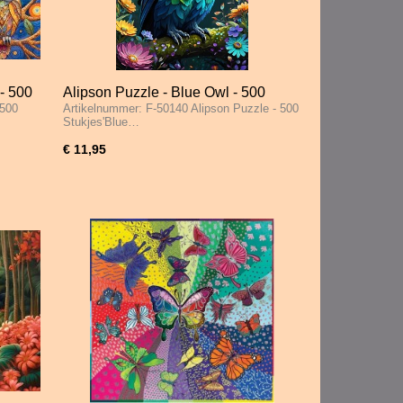
- 500
Alipson Puzzle - Blue Owl - 500
 500
Artikelnummer: F-50140 Alipson Puzzle - 500
Stukjes
Stukjes'Blue…
€ 11,95