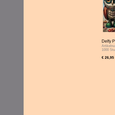
Delfy P
Artikeln
1000 S
1000 St
€ 26,95