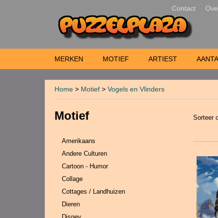
Contact
Ove
MERKEN
MOTIEF
ARTIEST
AANTA
Home
>
Motief
>
Vogels en Vlinders
Motief
Sorteer
Amerikaans
Andere Culturen
Cartoon - Humor
Collage
Cottages / Landhuizen
Dieren
Disney