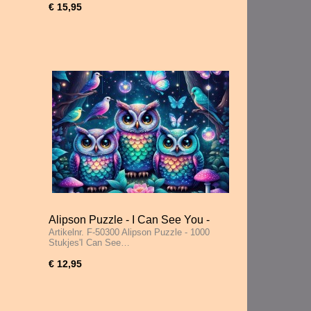
€ 15,95
Alipson Puzzle - I Can See You -
Artikelnr. F-50300 Alipson Puzzle - 1000
1000 Stukjes
Stukjes'I Can See…
€ 12,95