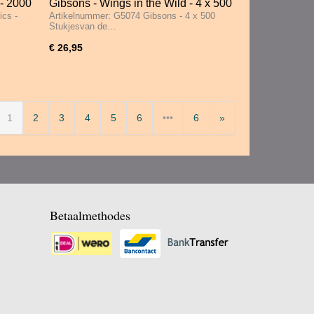
 - 2000
Gibsons - Wings in the Wild - 4 x 500
ics -
Artikelnummer: G5074 Gibsons - 4 x 500
Stukjes
Stukjesvan de…
€ 26,95
1
2
3
4
5
6
•••
6
»
Betaalmethodes