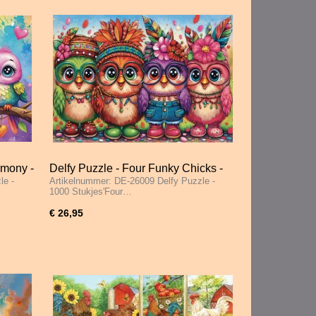
rmony -
Delfy Puzzle - Four Funky Chicks -
le -
Artikelnummer: DE-26009 Delfy Puzzle -
1000 Stukjes
1000 Stukjes'Four…
€ 26,95