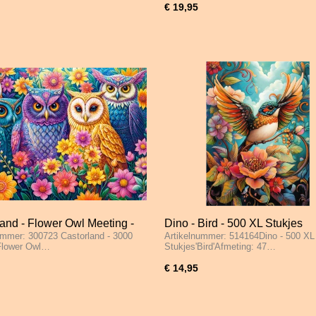
€ 19,95
and - Flower Owl Meeting -
Dino - Bird - 500 XL Stukjes
ummer: 300723 Castorland - 3000
Artikelnummer: 514164Dino - 500 XL
tukjes
Flower Owl…
Stukjes'Bird'Afmeting: 47…
€ 14,95