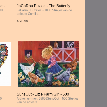
e -
JaCaRou Puzzle - The Butterfly
00
JaCaRou Puzzles - 1000 Stukjesvan de
Effect - 1000 Stukjes
artieste Camille…
€ 26,95
SunsOut - Little Farm Girl - 500
00
Artikelnummer: 35886SunsOut - 500 Stukjes
Stukjes
van de artieste…