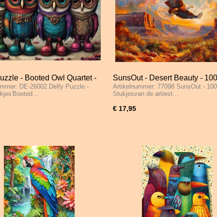
uzzle - Booted Owl Quartet -
SunsOut - Desert Beauty - 10
ummer: DE-26002 Delfy Puzzle -
Artikelnummer: 77098 SunsOut - 10
tukjes
Stukjes
ukjes'Booted…
Stukjesvan de artiest…
€ 17,95