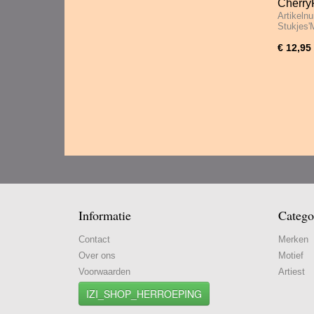
CherryP
Artikeln
Stukje
Stukjes'
€ 12,95
Informatie
Catego
Contact
Merken
Over ons
Motief
Voorwaarden
Artiest
IZI_SHOP_HERROEPING