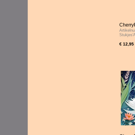
CherryP
Artikeln
1000 S
Stukjes'
€ 12,95