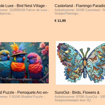
de Luxe - Bird Nest Village -
Castorland - Flamingo Paradis
ummer: 1110500194 Falcon de Luxe -
Artikelnummer: 54190 Castorland - 5
tukjes
500 Stukjes
ukjesvan…
Stukjes'Flamingo…
€ 11,95
d Puzzle - Perroquets Arc-en-
SunsOut - Birds, Flowers &
ummer: F-91045 Bluebird Puzzle -
Artikelnummer: 97095 SunsOut - 10
1000 Stukjes
Butterflies - 1000 Stukjes
Stukjesontworpen door JQ…