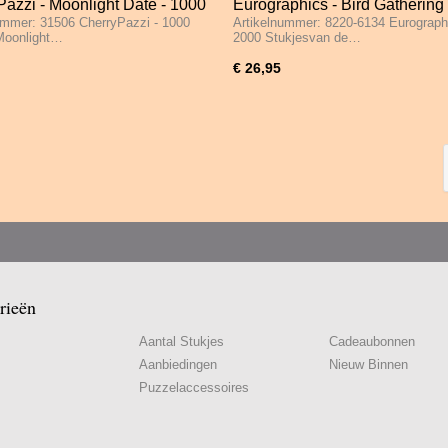
azzi - Moonlight Date - 1000
Eurographics - Bird Gathering
ummer: 31506 CherryPazzi - 1000
Artikelnummer: 8220-6134 Eurograph
s
Stukjes
Moonlight…
2000 Stukjesvan de…
€ 26,95
rieën
Aantal Stukjes
Cadeaubonnen
Aanbiedingen
Nieuw Binnen
Puzzelaccessoires