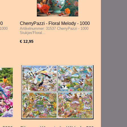
00
CherryPazzi - Floral Melody - 1000
 1000
Artikelnummer: 31537 CherryPazzi - 1000
Stukjes
Stukjes'Floral…
€ 12,95