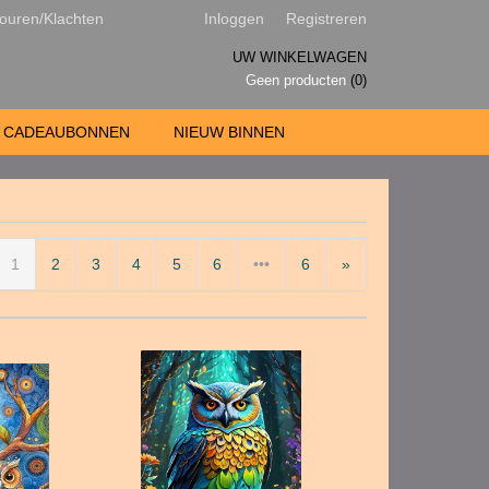
ouren/Klachten
Inloggen
Registreren
UW WINKELWAGEN
Geen producten
(0)
CADEAUBONNEN
NIEUW BINNEN
1
2
3
4
5
6
•••
6
»