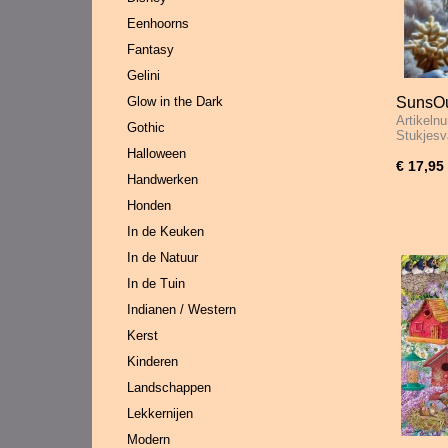
Eenhoorns
Fantasy
Gelini
Glow in the Dark
SunsOu
Artikeln
Stukje
Gothic
Stukjesv
Halloween
€ 17,95
Handwerken
Honden
In de Keuken
In de Natuur
In de Tuin
Indianen / Western
Kerst
Kinderen
Landschappen
Lekkernijen
Modern