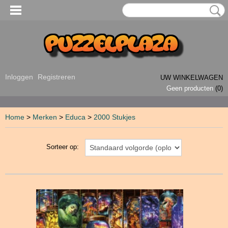
Inloggen
Registreren
UW WINKELWAGEN
Geen producten
(0)
Home
>
Merken
>
Educa
>
2000 Stukjes
Sorteer op: