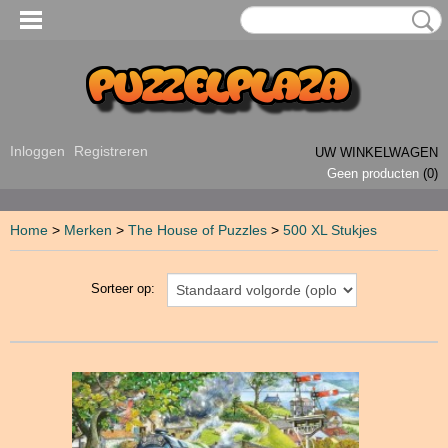
Inloggen
Registreren
UW WINKELWAGEN
Geen producten
(0)
Home
>
Merken
>
The House of Puzzles
>
500 XL Stukjes
Sorteer op: