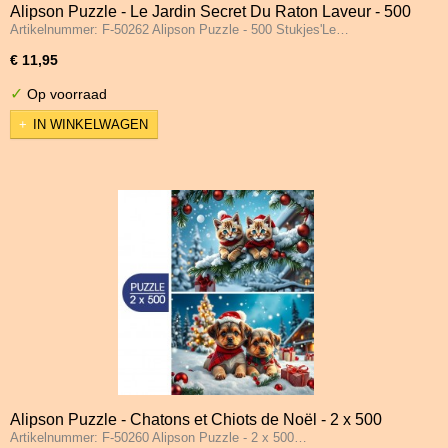
Alipson Puzzle - Le Jardin Secret Du Raton Laveur - 500
Artikelnummer: F-50262 Alipson Puzzle - 500 Stukjes'Le…
Stukjes
€ 11,95
✓
Op voorraad
IN WINKELWAGEN
Alipson Puzzle - Chatons et Chiots de Noël - 2 x 500
Artikelnummer: F-50260 Alipson Puzzle - 2 x 500…
Stukjes