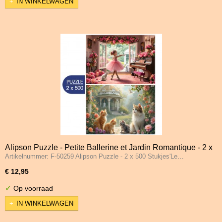
IN WINKELWAGEN
Alipson Puzzle - Petite Ballerine et Jardin Romantique - 2 x
Artikelnummer: F-50259 Alipson Puzzle - 2 x 500 Stukjes'Le…
500 Stukjes
€ 12,95
✓
Op voorraad
IN WINKELWAGEN