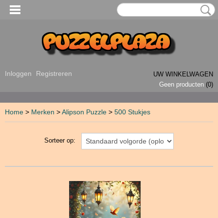
Inloggen
Registreren
UW WINKELWAGEN
Geen producten
(0)
Home
>
Merken
>
Alipson Puzzle
>
500 Stukjes
Sorteer op: