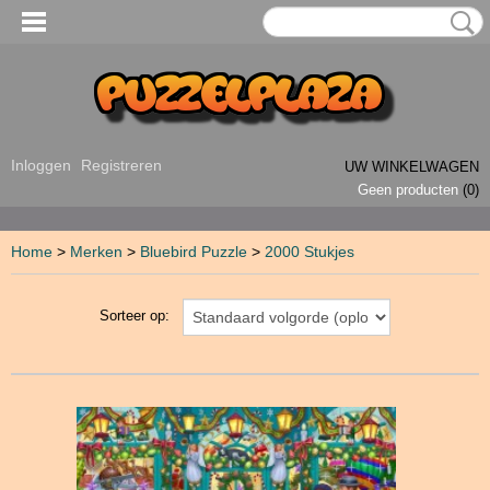
Inloggen
Registreren
UW WINKELWAGEN
Geen producten
(0)
Home
>
Merken
>
Bluebird Puzzle
>
2000 Stukjes
Sorteer op: