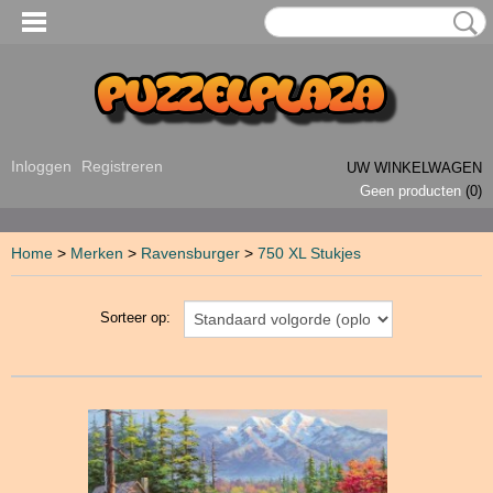
Inloggen
Registreren
UW WINKELWAGEN
Geen producten
(0)
Home
>
Merken
>
Ravensburger
>
750 XL Stukjes
Sorteer op: