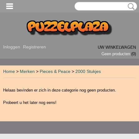
Inloggen
Registreren
UW WINKELWAGEN
Geen producten
(0)
Home
>
Merken
>
Pieces & Peace
>
2000 Stukjes
Helaas bevinden er zich in deze categorie nog geen producten.
Probeert u het later nog eens!