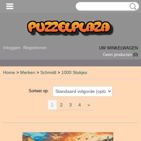
Inloggen
Registreren
UW WINKELWAGEN
Geen producten
(0)
Home
>
Merken
>
Schmidt
>
1000 Stukjes
Sorteer op:
1
2
3
4
»