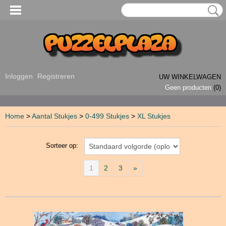
Inloggen
Registreren
UW WINKELWAGEN
Geen producten
(0)
Home
>
Aantal Stukjes
>
0-499 Stukjes
>
XL Stukjes
Sorteer op:
1
2
3
»