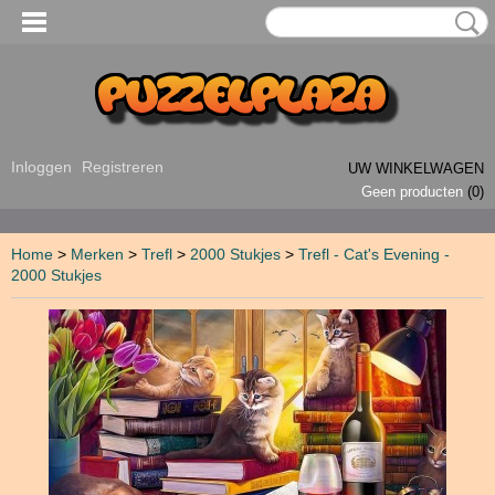
Inloggen
Registreren
UW WINKELWAGEN
Geen producten
(0)
Home
>
Merken
>
Trefl
>
2000 Stukjes
>
Trefl - Cat's Evening -
2000 Stukjes