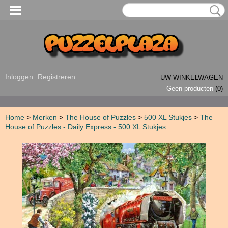
Inloggen
Registreren
UW WINKELWAGEN
Geen producten
(0)
Home
>
Merken
>
The House of Puzzles
>
500 XL Stukjes
>
The
House of Puzzles - Daily Express - 500 XL Stukjes