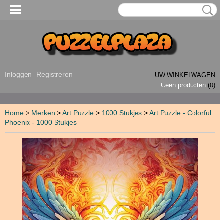
Inloggen
Registreren
UW WINKELWAGEN
Geen producten
(0)
Home
>
Merken
>
Art Puzzle
>
1000 Stukjes
>
Art Puzzle - Colorful
Phoenix - 1000 Stukjes