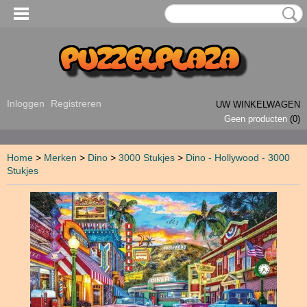
Inloggen
Registreren
UW WINKELWAGEN
Geen producten
(0)
Home
>
Merken
>
Dino
>
3000 Stukjes
>
Dino - Hollywood - 3000
Stukjes