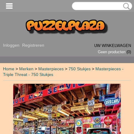
Inloggen
Registreren
UW WINKELWAGEN
Geen producten
(0)
Home
>
Merken
>
Masterpieces
>
750 Stukjes
>
Masterpieces -
Triple Threat - 750 Stukjes