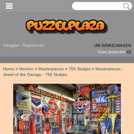
Inloggen
Registreren
UW WINKELWAGEN
Geen producten
(0)
Home
>
Merken
>
Masterpieces
>
750 Stukjes
>
Masterpieces -
Jewel of the Garage - 750 Stukjes