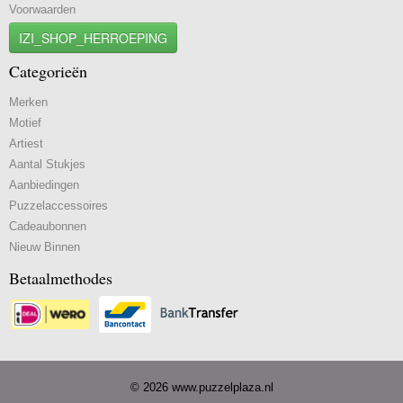
Voorwaarden
IZI_SHOP_HERROEPING
Categorieën
Merken
Motief
Artiest
Aantal Stukjes
Aanbiedingen
Puzzelaccessoires
Cadeaubonnen
Nieuw Binnen
Betaalmethodes
© 2026 www.puzzelplaza.nl