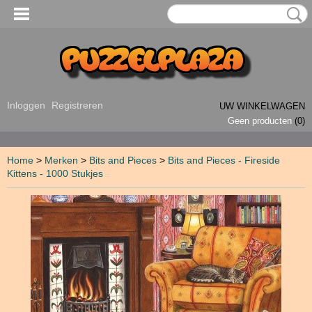
Inloggen
Registreren
UW WINKELWAGEN
Geen producten
(0)
Home
>
Merken
>
Bits and Pieces
>
Bits and Pieces - Fireside
Kittens - 1000 Stukjes