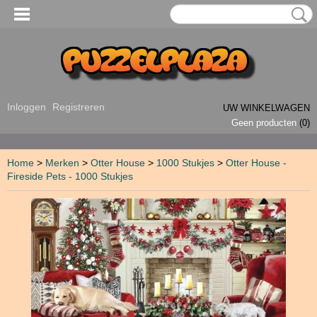
Inloggen
Registreren
UW WINKELWAGEN
Geen producten
(0)
Home
>
Merken
>
Otter House
>
1000 Stukjes
>
Otter House -
Fireside Pets - 1000 Stukjes