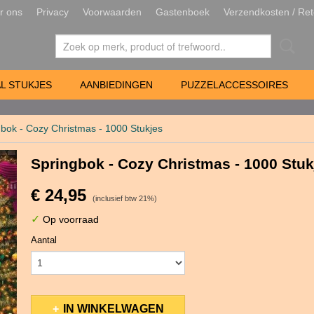
r ons
Privacy
Voorwaarden
Gastenboek
Verzendkosten / Ret
L STUKJES
AANBIEDINGEN
PUZZELACCESSOIRES
bok - Cozy Christmas - 1000 Stukjes
Springbok - Cozy Christmas - 1000 Stuk
€ 24,95
(inclusief btw 21%)
✓
Op voorraad
Aantal
IN WINKELWAGEN