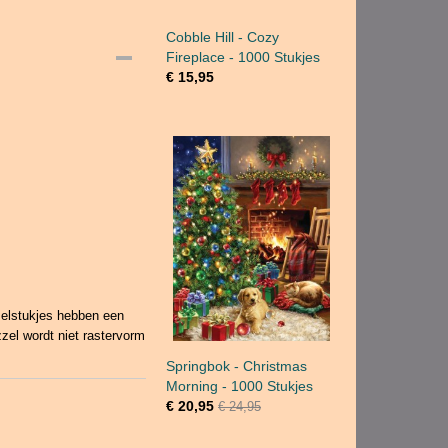
Cobble Hill - Cozy
Fireplace - 1000 Stukjes
€ 15,95
zelstukjes hebben een
zel wordt niet rastervorm
Springbok - Christmas
Morning - 1000 Stukjes
€ 20,95
€ 24,95