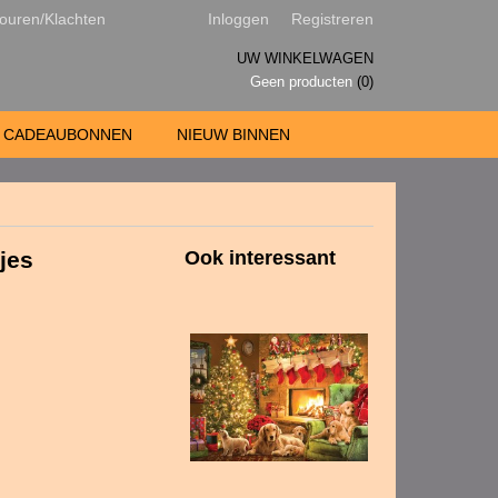
ouren/Klachten
Inloggen
Registreren
UW WINKELWAGEN
Geen producten
(0)
CADEAUBONNEN
NIEUW BINNEN
jes
Ook interessant