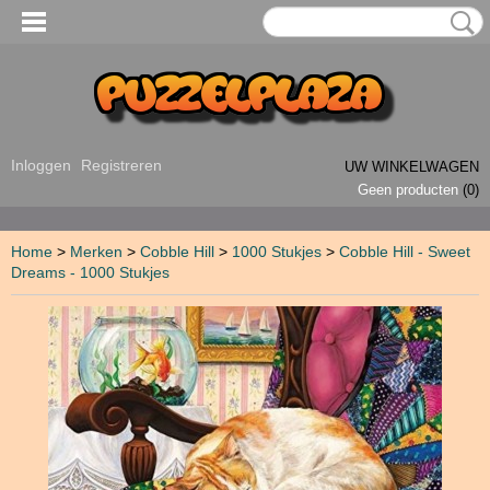
Inloggen
Registreren
UW WINKELWAGEN
Geen producten
(0)
Home
>
Merken
>
Cobble Hill
>
1000 Stukjes
>
Cobble Hill - Sweet
Dreams - 1000 Stukjes