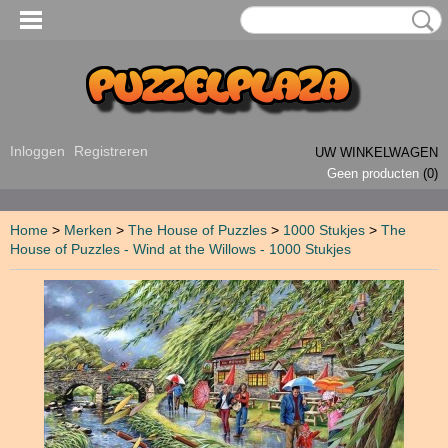
Inloggen
Registreren
UW WINKELWAGEN
Geen producten
(0)
Home
>
Merken
>
The House of Puzzles
>
1000 Stukjes
>
The
House of Puzzles - Wind at the Willows - 1000 Stukjes