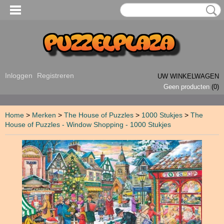
Inloggen
Registreren
UW WINKELWAGEN
Geen producten
(0)
Home
>
Merken
>
The House of Puzzles
>
1000 Stukjes
>
The
House of Puzzles - Window Shopping - 1000 Stukjes