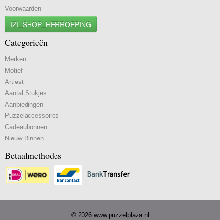
Voorwaarden
IZI_SHOP_HERROEPING
Categorieën
Merken
Motief
Artiest
Aantal Stukjes
Aanbiedingen
Puzzelaccessoires
Cadeaubonnen
Nieuw Binnen
Betaalmethodes
© 2026 www.puzzelplaza.nl