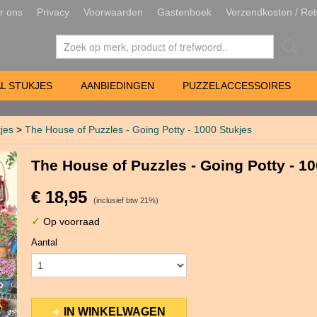
r ons
Privacy
Voorwaarden
Gastenboek
Verzendkosten / Ret
L STUKJES
AANBIEDINGEN
PUZZELACCESSOIRES
jes
>
The House of Puzzles - Going Potty - 1000 Stukjes
The House of Puzzles - Going Potty - 1
€ 18,95
(inclusief btw 21%)
✓
Op voorraad
Aantal
IN WINKELWAGEN