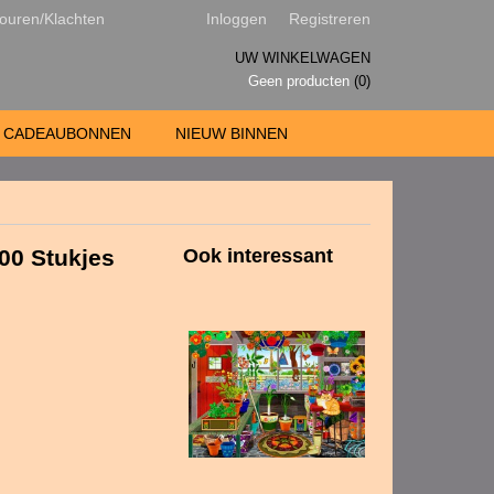
ouren/Klachten
Inloggen
Registreren
UW WINKELWAGEN
Geen producten
(0)
CADEAUBONNEN
NIEUW BINNEN
000 Stukjes
Ook interessant