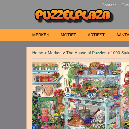
Contact
Ove
MERKEN
MOTIEF
ARTIEST
AANTA
Home
>
Merken
>
The House of Puzzles
>
1000 Stuk