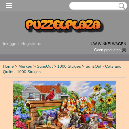
Inloggen
Registreren
UW WINKELWAGEN
Geen producten
(0)
Home
>
Merken
>
SunsOut
>
1000 Stukjes
>
SunsOut - Cats and
Quilts - 1000 Stukjes