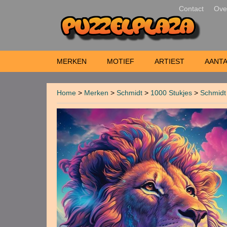
Contact
Ove
MERKEN
MOTIEF
ARTIEST
AANTA
Home
>
Merken
>
Schmidt
>
1000 Stukjes
>
Schmidt 