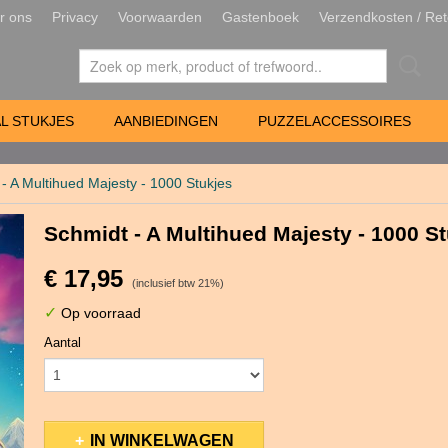
r ons
Privacy
Voorwaarden
Gastenboek
Verzendkosten / Ret
L STUKJES
AANBIEDINGEN
PUZZELACCESSOIRES
- A Multihued Majesty - 1000 Stukjes
Schmidt - A Multihued Majesty - 1000 S
€ 17,95
(inclusief btw 21%)
✓
Op voorraad
Aantal
IN WINKELWAGEN