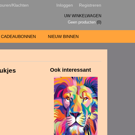
ouren/Klachten
Inloggen
Registreren
UW WINKELWAGEN
Geen producten
(0)
CADEAUBONNEN
NIEUW BINNEN
tukjes
Ook interessant