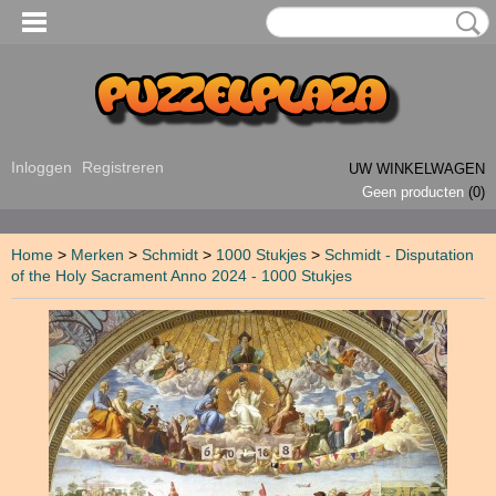
Inloggen
Registreren
UW WINKELWAGEN
Geen producten
(0)
Home
>
Merken
>
Schmidt
>
1000 Stukjes
>
Schmidt - Disputation
of the Holy Sacrament Anno 2024 - 1000 Stukjes