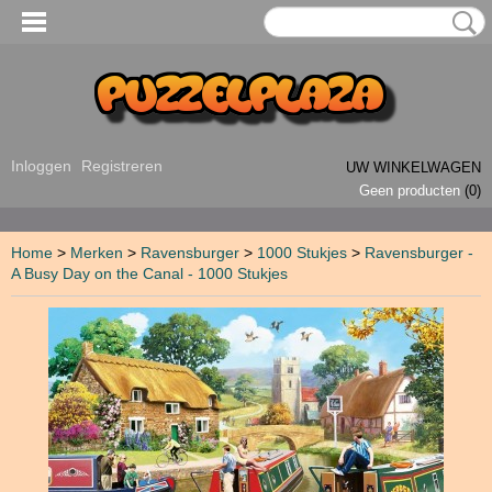
Inloggen
Registreren
UW WINKELWAGEN
Geen producten
(0)
Home
>
Merken
>
Ravensburger
>
1000 Stukjes
>
Ravensburger -
A Busy Day on the Canal - 1000 Stukjes