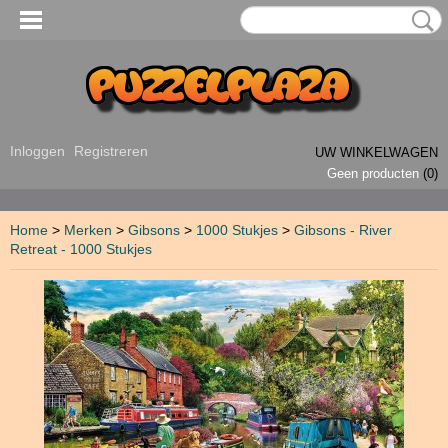
Inloggen
Registreren
UW WINKELWAGEN
Geen producten
(0)
Home
>
Merken
>
Gibsons
>
1000 Stukjes
>
Gibsons - River
Retreat - 1000 Stukjes