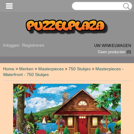
Inloggen
Registreren
UW WINKELWAGEN
Geen producten
(0)
Home
>
Merken
>
Masterpieces
>
750 Stukjes
>
Masterpieces -
Waterfront - 750 Stukjes