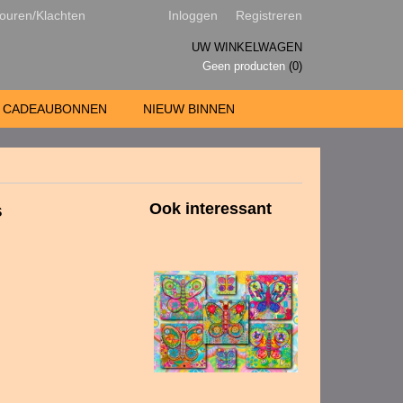
ouren/Klachten
Inloggen
Registreren
UW WINKELWAGEN
Geen producten
(0)
CADEAUBONNEN
NIEUW BINNEN
s
Ook interessant