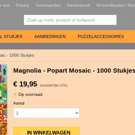
r ons
Privacy
Voorwaarden
Gastenboek
Verzendkosten / Ret
L STUKJES
AANBIEDINGEN
PUZZELACCESSOIRES
aic - 1000 Stukjes
Magnolia - Popart Mosaic - 1000 Stukje
€ 19,95
(inclusief btw 21%)
✓
Op voorraad
Aantal
IN WINKELWAGEN