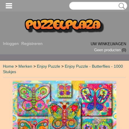
Inloggen
Registreren
UW WINKELWAGEN
Geen producten
(0)
Home
>
Merken
>
Enjoy Puzzle
>
Enjoy Puzzle - Butterflies - 1000
Stukjes