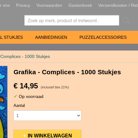
r ons
Privacy
Voorwaarden
Gastenboek
Verzendkosten / Ret
L STUKJES
AANBIEDINGEN
PUZZELACCESSOIRES
- Complices - 1000 Stukjes
Grafika - Complices - 1000 Stukjes
€ 14,95
(inclusief btw 21%)
✓
Op voorraad
Aantal
IN WINKELWAGEN