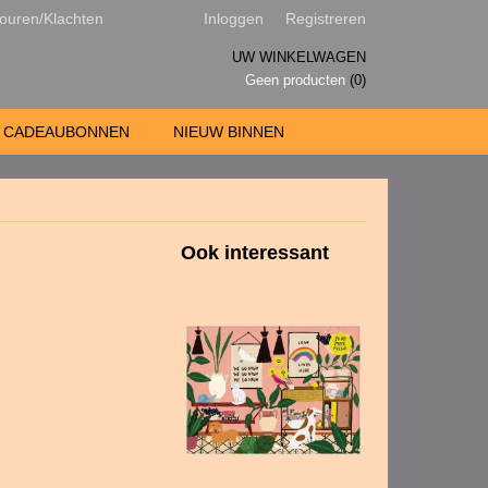
ouren/Klachten
Inloggen
Registreren
UW WINKELWAGEN
Geen producten
(0)
CADEAUBONNEN
NIEUW BINNEN
Ook interessant