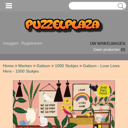
Inloggen
Registreren
UW WINKELWAGEN
Geen producten
(0)
Home
>
Merken
>
Galison
>
1000 Stukjes
>
Galison - Love Lives
Here - 1000 Stukjes