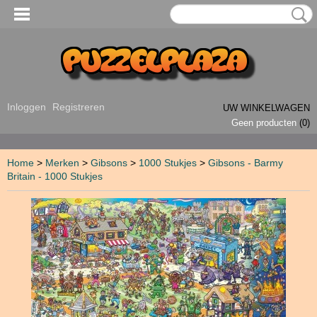
Inloggen
Registreren
UW WINKELWAGEN
Geen producten
(0)
Home
>
Merken
>
Gibsons
>
1000 Stukjes
>
Gibsons - Barmy
Britain - 1000 Stukjes