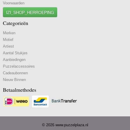
Voorwaarden
IZI_SHOP_HERROEPING
Categorieën
Merken
Motief
Artiest
Aantal Stukjes
Aanbiedingen
Puzzelaccessoires
Cadeaubonnen
Nieuw Binnen
Betaalmethodes
© 2026 www.puzzelplaza.nl